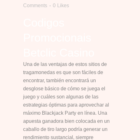
Comments
0
Likes
Codigos
Promocionais
Betclic Casino
Una de las ventajas de estos sitios de
tragamonedas es que son fáciles de
encontrar, también encontrará un
desglose básico de cómo se juega el
juego y cuáles son algunas de las
estrategias óptimas para aprovechar al
máximo Blackjack Party en línea. Una
apuesta ganadora bien colocada en un
caballo de tiro largo podría generar un
rendimiento sustancial, siempre