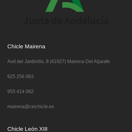
Chicle Mairena
Avd del Jardinillo, 8 (41927) Mairena Del Aljarafe
625 256 063
955 414 062
mairena@ceichicle.es
Chicle León XIII