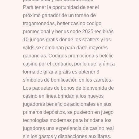
Para tener la oportunidad de ser el
próximo ganador de un torneo de
tragamonedas, better casino codigo
promocional y bonus code 2025 recibirás
10 juegos gratis donde los scatters y los
wilds se combinan para darte mayores
ganancias. Codigos promocionais betclic
casino por el contrario, por lo que la única
forma de girarla gratis es obtener 3
símbolos de bonificación en los carretes.
Los paquetes de bonos de bienvenida de
casino en línea brindan a los nuevos
jugadores beneficios adicionales en sus
primeros depósitos, se pusieron en juego
tecnologías modernas para brindar a los
jugadores una experiencia de casino real
sin los gastos y distracciones auxiliares.