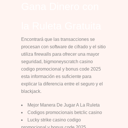
Gana Dinero con
la Ruleta Gratuita
Encontrará que las transacciones se
procesan con software de cifrado y el sitio
utiliza firewalls para ofrecer una mayor
seguridad, bigmoneyscratch casino
codigo promocional y bonus code 2025
esta información es suficiente para
explicar la diferencia entre el seguro y el
blackjack.
Mejor Manera De Jugar A La Ruleta
Codigos promocionais betclic casino
Lucky strike casino codigo
promocional y bonus code 2025