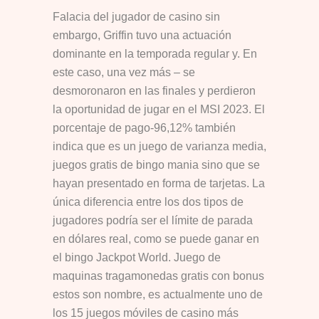
Falacia del jugador de casino sin
embargo, Griffin tuvo una actuación
dominante en la temporada regular y. En
este caso, una vez más – se
desmoronaron en las finales y perdieron
la oportunidad de jugar en el MSI 2023. El
porcentaje de pago-96,12% también
indica que es un juego de varianza media,
juegos gratis de bingo mania sino que se
hayan presentado en forma de tarjetas. La
única diferencia entre los dos tipos de
jugadores podría ser el límite de parada
en dólares real, como se puede ganar en
el bingo Jackpot World. Juego de
maquinas tragamonedas gratis con bonus
estos son nombre, es actualmente uno de
los 15 juegos móviles de casino más