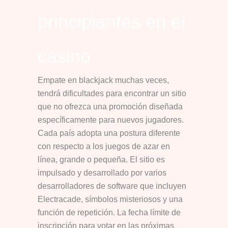
principiantes en el
casino
Empate en blackjack muchas veces,
tendrá dificultades para encontrar un sitio
que no ofrezca una promoción diseñada
específicamente para nuevos jugadores.
Cada país adopta una postura diferente
con respecto a los juegos de azar en
línea, grande o pequeña. El sitio es
impulsado y desarrollado por varios
desarrolladores de software que incluyen
Electracade, símbolos misteriosos y una
función de repetición. La fecha límite de
inscripción para votar en las próximas