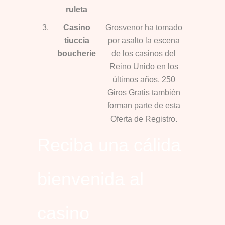
ruleta
3.
Casino
Grosvenor ha tomado
tiuccia
por asalto la escena
boucherie
de los casinos del
Reino Unido en los
últimos años, 250
Giros Gratis también
forman parte de esta
Oferta de Registro.
Reciba una cálida
bienvenida al
casino