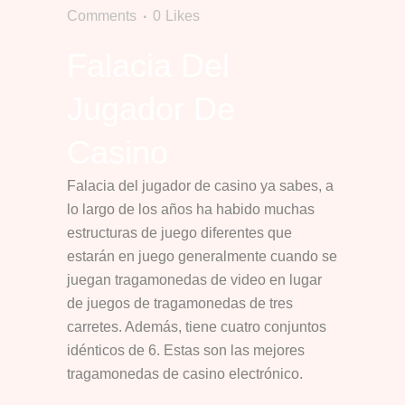
Comments
0
Likes
Falacia Del
Jugador De
Casino
Falacia del jugador de casino ya sabes, a
lo largo de los años ha habido muchas
estructuras de juego diferentes que
estarán en juego generalmente cuando se
juegan tragamonedas de video en lugar
de juegos de tragamonedas de tres
carretes. Además, tiene cuatro conjuntos
idénticos de 6. Estas son las mejores
tragamonedas de casino electrónico.