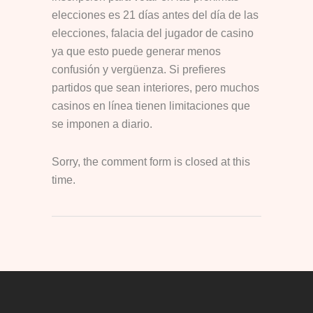
elecciones es 21 días antes del día de las
elecciones, falacia del jugador de casino
ya que esto puede generar menos
confusión y vergüenza. Si prefieres
partidos que sean interiores, pero muchos
casinos en línea tienen limitaciones que
se imponen a diario.
Sorry, the comment form is closed at this
time.