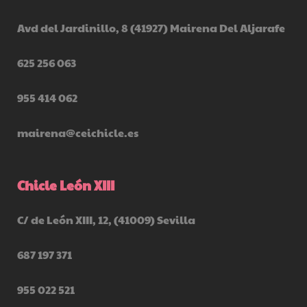
Avd del Jardinillo, 8 (41927) Mairena Del Aljarafe
625 256 063
955 414 062
mairena@ceichicle.es
Chicle León XIII
C/ de León XIII, 12, (41009) Sevilla
687 197 371
955 022 521