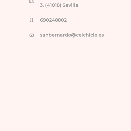
3, (41018) Sevilla
690248802
sanbernardo@ceichicle.es