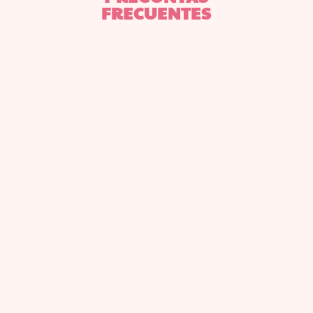
FRECUENTES
El periodo de admisión
inicia en el mes de abril.
Una vez admitidos, el
proceso de matriculación
comenzará en el mes de
junio.