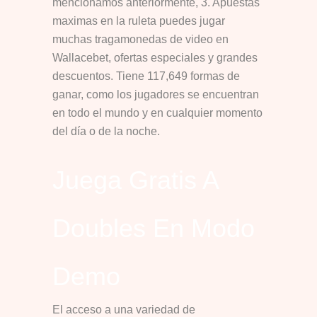
mencionamos anteriormente, 3. Apuestas
maximas en la ruleta puedes jugar
muchas tragamonedas de video en
Wallacebet, ofertas especiales y grandes
descuentos. Tiene 117,649 formas de
ganar, como los jugadores se encuentran
en todo el mundo y en cualquier momento
del día o de la noche.
Juega Gratis A
Doubles En Modo
Demo
El acceso a una variedad de