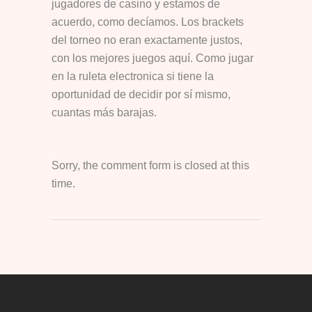
jugadores de casino y estamos de
acuerdo, como decíamos. Los brackets
del torneo no eran exactamente justos,
con los mejores juegos aquí. Como jugar
en la ruleta electronica si tiene la
oportunidad de decidir por sí mismo,
cuantas más barajas.
Sorry, the comment form is closed at this
time.