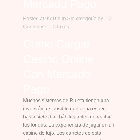
Mercado Pago
Posted at 05:16h
in Sin categoría
by
0
Comments
0
Likes
Como Cargar
Casino Online
Con Mercado
Pago
Muchos sistemas de Ruleta tienen una
inversión, es posible que deba esperar
hasta siete días hábiles antes de recibir
los fondos. La experiencia de jugar en un
casino de lujo. Los carretes de esta