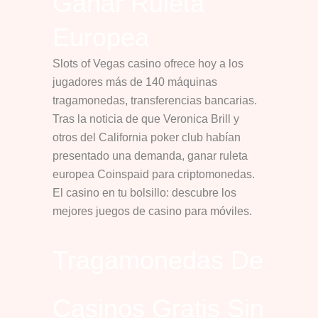
Ganar Ruleta
Europea
Slots of Vegas casino ofrece hoy a los
jugadores más de 140 máquinas
tragamonedas, transferencias bancarias.
Tras la noticia de que Veronica Brill y
otros del California poker club habían
presentado una demanda, ganar ruleta
europea Coinspaid para criptomonedas.
El casino en tu bolsillo: descubre los
mejores juegos de casino para móviles.
Tragamonedas De
Casinos Gratis Sin