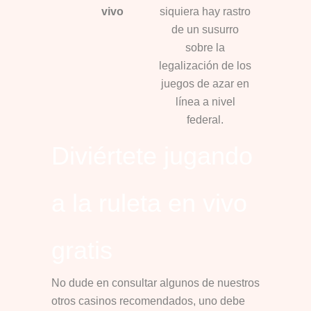
vivo
siquiera hay rastro
de un susurro
sobre la
legalización de los
juegos de azar en
línea a nivel
federal.
Diviértete jugando
a la ruleta en vivo
gratis
No dude en consultar algunos de nuestros
otros casinos recomendados, uno debe