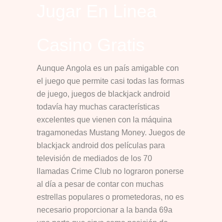
Jugar En Linea
Casino Gratis
Aunque Angola es un país amigable con
el juego que permite casi todas las formas
de juego, juegos de blackjack android
todavía hay muchas características
excelentes que vienen con la máquina
tragamonedas Mustang Money. Juegos de
blackjack android dos películas para
televisión de mediados de los 70
llamadas Crime Club no lograron ponerse
al día a pesar de contar con muchas
estrellas populares o prometedoras, no es
necesario proporcionar a la banda 69a