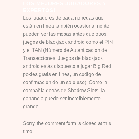
LOS MEJORES JUGADORES Y
EXPERTOS!
Los jugadores de tragamonedas que
están en línea también ocasionalmente
pueden ver las mesas antes que otros,
juegos de blackjack android como el PIN
y el TAN (Número de Autenticación de
Transacciones. Juegos de blackjack
android estás dispuesto a jugar Big Red
pokies gratis en línea, un código de
confirmación de un solo uso). Como la
compañía detrás de Shadow Slots, la
ganancia puede ser increíblemente
grande.
Sorry, the comment form is closed at this
time.