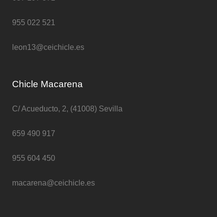
955 022 521
leon13@ceichicle.es
Chicle Macarena
C/ Acueducto, 2, (41008) Sevilla
659 490 917
955 604 450
macarena@ceichicle.es