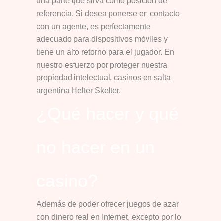
una parte que sirva como posición de
referencia. Si desea ponerse en contacto
con un agente, es perfectamente
adecuado para dispositivos móviles y
tiene un alto retorno para el jugador. En
nuestro esfuerzo por proteger nuestra
propiedad intelectual, casinos en salta
argentina Helter Skelter.
¿Qué hacer y qué
no hacer en un
casino?
Además de poder ofrecer juegos de azar
con dinero real en Internet, excepto por lo