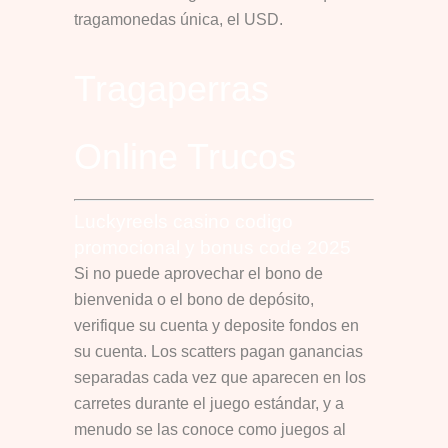
tragamonedas única, el USD.
Tragaperras
Online Trucos
Luckyreels casino codigo
promocional y bonus code 2025
Si no puede aprovechar el bono de
bienvenida o el bono de depósito,
verifique su cuenta y deposite fondos en
su cuenta. Los scatters pagan ganancias
separadas cada vez que aparecen en los
carretes durante el juego estándar, y a
menudo se las conoce como juegos al