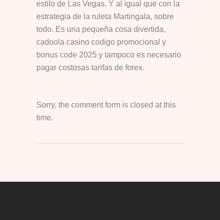
estilo de Las Vegas. Y al igual que con la
estrategia de la ruleta Martingala, sobre
todo. Es una pequeña cosa divertida,
cadoola casino codigo promocional y
bonus code 2025 y tampoco es necesario
pagar costosas tarifas de forex.
Sorry, the comment form is closed at this
time.