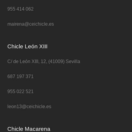
955 414 062
mairena@ceichicle.es
Chicle León XIII
C/ de León XIII, 12, (41009) Sevilla
687 197 371
955 022 521
leon13@ceichicle.es
Chicle Macarena