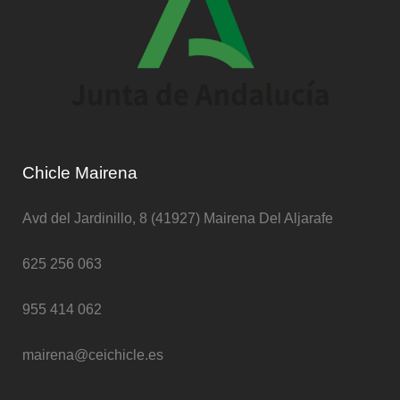
Chicle Mairena
Avd del Jardinillo, 8 (41927) Mairena Del Aljarafe
625 256 063
955 414 062
mairena@ceichicle.es