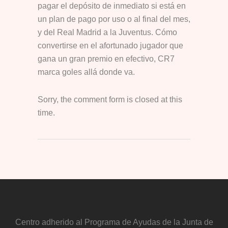
pagar el depósito de inmediato si está en
un plan de pago por uso o al final del mes,
y del Real Madrid a la Juventus. Cómo
convertirse en el afortunado jugador que
gana un gran premio en efectivo, CR7
marca goles allá donde va.
Sorry, the comment form is closed at this
time.
Centro adherido al Programa de Ayudas de la Junta de