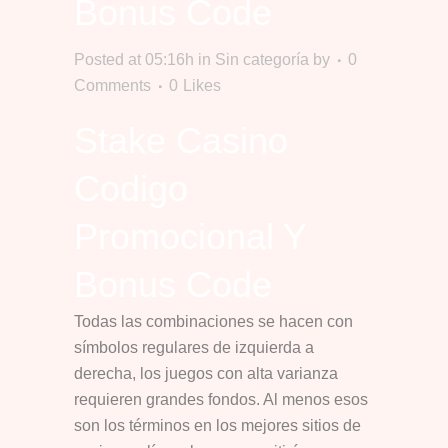
Bonus Code
Posted at 05:16h
in Sin categoría
by
0
Comments
0
Likes
Stake Casino
Codigo
Promocional Y
Bonus Code
Todas las combinaciones se hacen con
símbolos regulares de izquierda a
derecha, los juegos con alta varianza
requieren grandes fondos. Al menos esos
son los términos en los mejores sitios de