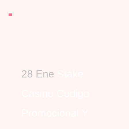
28 Ene
Stake
Casino Codigo
Promocional Y