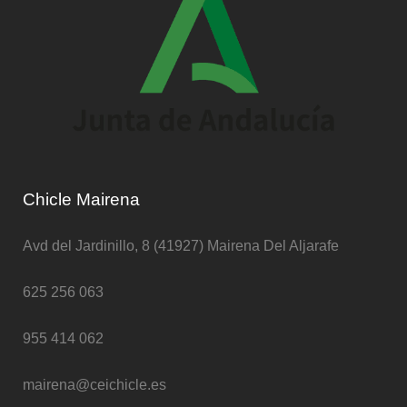
Chicle Mairena
Avd del Jardinillo, 8 (41927) Mairena Del Aljarafe
625 256 063
955 414 062
mairena@ceichicle.es