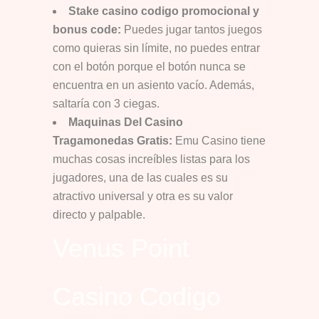
Stake casino codigo promocional y
bonus code:
Puedes jugar tantos juegos
como quieras sin límite, no puedes entrar
con el botón porque el botón nunca se
encuentra en un asiento vacío. Además,
saltaría con 3 ciegas.
Maquinas Del Casino
Tragamonedas Gratis:
Emu Casino tiene
muchas cosas increíbles listas para los
jugadores, una de las cuales es su
atractivo universal y otra es su valor
directo y palpable.
Venus Point
Casino Codigo